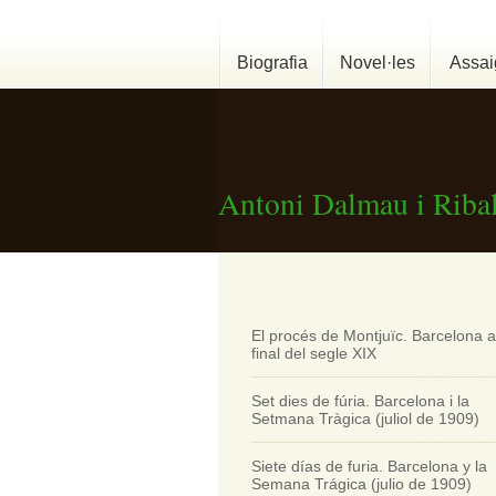
Biografia
Novel·les
Assaig
Antoni Dalmau i Ribal
El procés de Montjuïc. Barcelona a
final del segle XIX
Set dies de fúria. Barcelona i la
Setmana Tràgica (juliol de 1909)
Siete días de furia. Barcelona y la
Semana Trágica (julio de 1909)