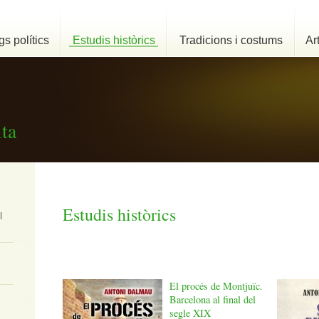
s polítics
Estudis històrics
Tradicions i costums
Ar
ta
Estudis històrics
l
El procés de Montjuïc.
Barcelona al final del
segle XIX