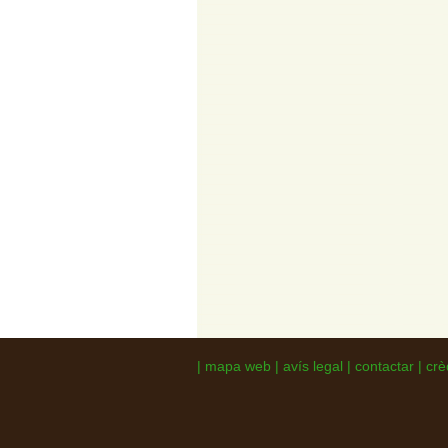
|
mapa web
|
avís legal
|
contactar
|
crè