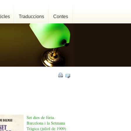
ticles
Traduccions
Contes
Set dies de fúria.
Barcelona i la Setmana
Tràgica (juliol de 1909)